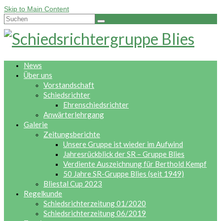
Skip to Main Content
Suche
nach:
News
Über uns
Vorstandschaft
Schiedsrichter
Ehrenschiedsrichter
Anwärterlehrgang
Galerie
Zeitungsberichte
Unsere Gruppe ist wieder im Aufwind
Jahresrückblick der SR – Gruppe Blies
Verdiente Auszeichnung für Berthold Kempf
50 Jahre SR-Gruppe Blies (seit 1949)
Bliestal Cup 2023
Regelkunde
Schiedsrichterzeitung 01/2020
Schiedsrichterzeitung 06/2019