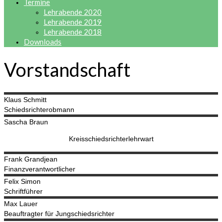
Termine
Lehrabende 2020
Lehrabende 2019
Lehrabende 2018
Downloads
Vorstandschaft
Klaus
Schmitt
Schiedsrichterobmann
Sascha
Braun
Kreisschiedsrichterlehrwart
Frank
Grandjean
Finanzverantwortlicher
Felix
Simon
Schriftführer
Max
Lauer
Beauftragter für Jungschiedsrichter