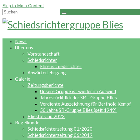
Skip to Main Content
Suche
nach:
News
Über uns
Vorstandschaft
Schiedsrichter
Ehrenschiedsrichter
Anwärterlehrgang
Galerie
Zeitungsberichte
Unsere Gruppe ist wieder im Aufwind
Jahresrückblick der SR – Gruppe Blies
Verdiente Auszeichnung für Berthold Kempf
50 Jahre SR-Gruppe Blies (seit 1949)
Bliestal Cup 2023
Regelkunde
Schiedsrichterzeitung 01/2020
Schiedsrichterzeitung 06/2019