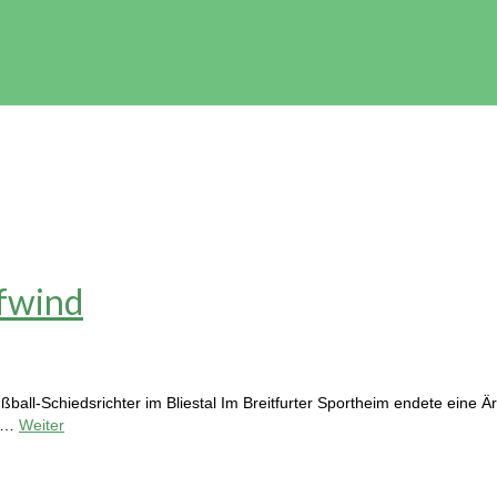
ufwind
ball-Schiedsrichter im Bliestal Im Breitfurter Sportheim endete eine Ä
V …
Weiter