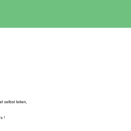
l selbst leiten,
s !