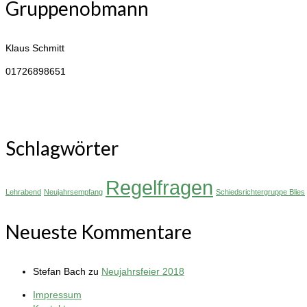
Gruppenobmann
Klaus Schmitt
01726898651
Schlagwörter
Regelfragen
Lehrabend
Neujahrsempfang
Schiedsrichtergruppe Blies
Neueste Kommentare
Stefan Bach
zu
Neujahrsfeier 2018
Impressum