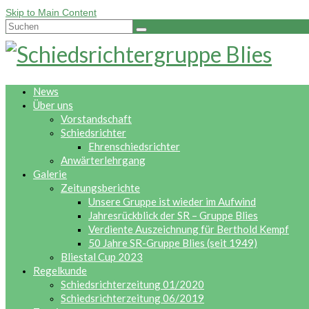
Skip to Main Content
Suche
nach:
News
Über uns
Vorstandschaft
Schiedsrichter
Ehrenschiedsrichter
Anwärterlehrgang
Galerie
Zeitungsberichte
Unsere Gruppe ist wieder im Aufwind
Jahresrückblick der SR – Gruppe Blies
Verdiente Auszeichnung für Berthold Kempf
50 Jahre SR-Gruppe Blies (seit 1949)
Bliestal Cup 2023
Regelkunde
Schiedsrichterzeitung 01/2020
Schiedsrichterzeitung 06/2019