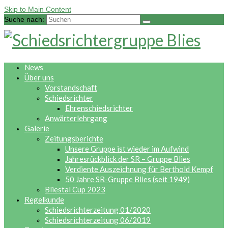
Skip to Main Content
Suche nach:
News
Über uns
Vorstandschaft
Schiedsrichter
Ehrenschiedsrichter
Anwärterlehrgang
Galerie
Zeitungsberichte
Unsere Gruppe ist wieder im Aufwind
Jahresrückblick der SR – Gruppe Blies
Verdiente Auszeichnung für Berthold Kempf
50 Jahre SR-Gruppe Blies (seit 1949)
Bliestal Cup 2023
Regelkunde
Schiedsrichterzeitung 01/2020
Schiedsrichterzeitung 06/2019