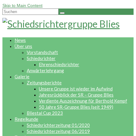
Skip to Main Content
Suche
nach:
News
Über uns
Vorstandschaft
Schiedsrichter
Ehrenschiedsrichter
Anwärterlehrgang
Galerie
Zeitungsberichte
Unsere Gruppe ist wieder im Aufwind
Jahresrückblick der SR – Gruppe Blies
Verdiente Auszeichnung für Berthold Kempf
50 Jahre SR-Gruppe Blies (seit 1949)
Bliestal Cup 2023
Regelkunde
Schiedsrichterzeitung 01/2020
Schiedsrichterzeitung 06/2019