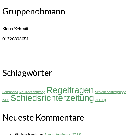
Gruppenobmann
Klaus Schmitt
01726898651
Schlagwörter
Regelfragen
Lehrabend
Neujahrsempfang
Schiedsrichtergruppe
Schiedsrichterzeitung
Blies
Zeitung
Neueste Kommentare
Stefan Bach
zu
Neujahrsfeier 2018